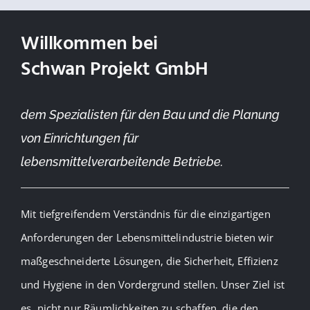
Nav
Start
Willkommen bei
Schwan Projekt GmbH
Insights
dem Spezialisten für den Bau und die Planung
Leistungen
von Einrichtungen für
lebensmittelverarbeitende Betriebe.
Über uns
Unsere Philosophie
Mit tiefgreifendem Verständnis für die einzigartigen
Anforderungen der Lebensmittelindustrie bieten wir
Projekte
maßgeschneiderte Lösungen, die Sicherheit, Effizienz
und Hygiene in den Vordergrund stellen. Unser Ziel ist
es, nicht nur Räumlichkeiten zu schaffen, die den