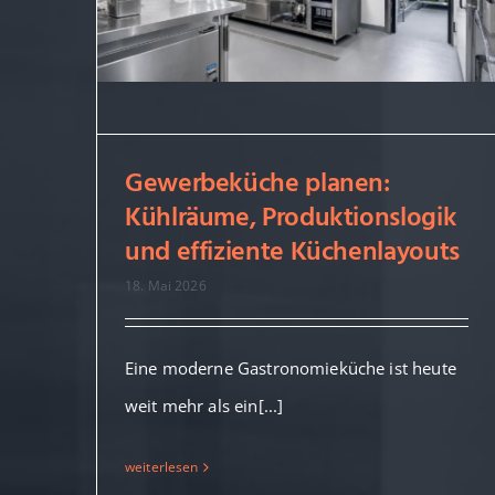
Gewerbeküche planen:
Kühlräume, Produktionslogik
Gewerbeküche planen:
und effiziente Küchenlayouts
Kühlräume, Produktionslogik
18. Mai 2026
und effiziente Küchenlayouts
Eine moderne Gastronomieküche ist heute
weit mehr als ein[...]
weiterlesen