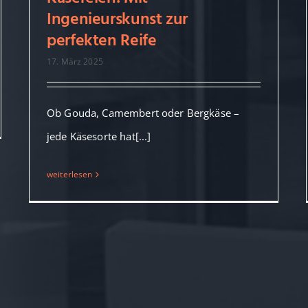
Hygienemanagement in
Ingenieurskunst zur
Käsereien: Mit
perfekten Reife
Ingenieurskunst zur
perfekten Reife
17. März 2025
Ob Gouda, Camembert oder Bergkäse –
jede Käsesorte hat[...]
weiterlesen