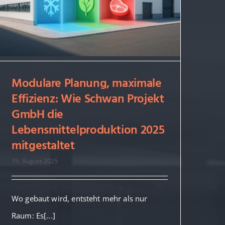
Modulare Planung, maximale
Modulare Planung, maximale
Effizienz: Wie Schwan Projekt
Effizienz: Wie Schwan Projekt
GmbH die
GmbH die
Lebensmittelproduktion 2025
Lebensmittelproduktion 2025
mitgestaltet
mitgestaltet
15. August 2025
Wo gebaut wird, entsteht mehr als nur
Raum: Es[...]