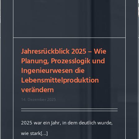
Jahresrückblick 2025 – Wie
Jahresrückblick 2025 – Wie
Planung, Prozesslogik und
Planung, Prozesslogik und
Ingenieurwesen die
Ingenieurwesen die
Lebensmittelproduktion
Lebensmittelproduktion
verändern
verändern
14. Dezember 2025
2025 war ein Jahr, in dem deutlich wurde,
wie stark[...]