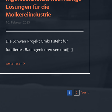
Hygiene trifft
Lösungen für die
Ingenieurskunst: Nachhaltige
Molkereiindustrie
Lösungen für die
Molkereiindustrie
10. Februar 2025
Die Schwan Projekt GmbH steht für
fundiertes Bauingenieurwesen und[...]
weiterlesen
Vor
1
2