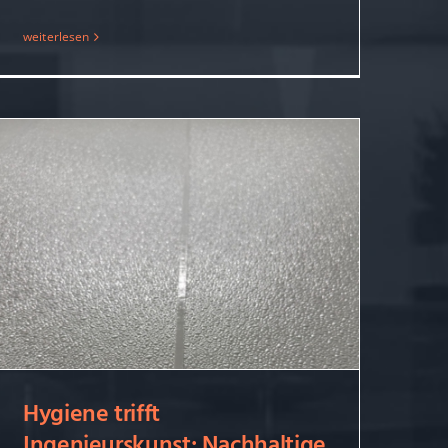
weiterlesen
Hygiene trifft
Ingenieurskunst: Nachhaltige