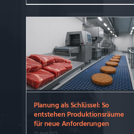
Planung als Schlüssel: So
entstehen Produktionsräume
Planung als Schlüssel: So
für neue Anforderungen
entstehen Produktionsräume
25. April 2025